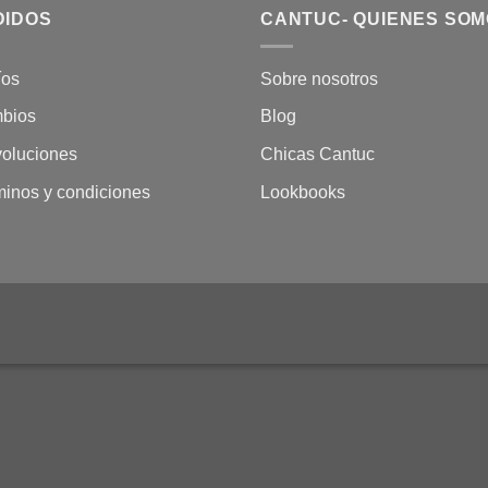
DIDOS
CANTUC- QUIENES SO
íos
Sobre nosotros
bios
Blog
oluciones
Chicas Cantuc
minos y condiciones
Lookbooks