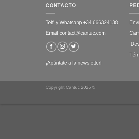
CONTACTO
PE
Telf. y Whatsapp +34 666324138
Env
Email contact@cantuc.com
Cam
Dev
Tér
¡Apúntate a la newsletter!
Copyright Cantuc 2026 ©