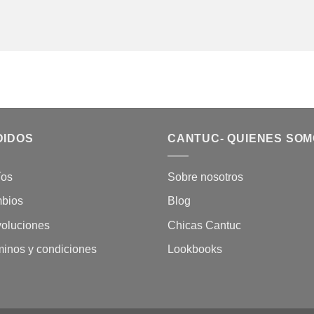
DIDOS
CANTUC- QUIENES SO
íos
Sobre nosotros
bios
Blog
oluciones
Chicas Cantuc
minos y condiciones
Lookbooks