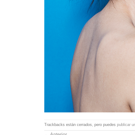
Trackbacks están cerrados, pero puedes
publicar u
←
Anterior