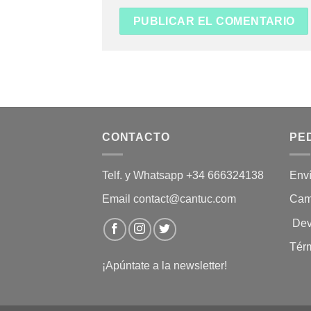
CONTACTO
PE
Telf. y Whatsapp +34 666324138
Env
Email contact@cantuc.com
Cam
Dev
Tér
¡Apúntate a la newsletter!