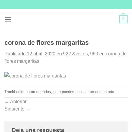
Skip
to
content
0
corona de flores margaritas
Publicado
12 abril, 2020
en
922 &veces; 960
en
corona de
flores margaritas
Trackbacks están cerrados, pero puedes
publicar un comentario
.
←
Anterior
Siguiente
→
Deja una respuesta