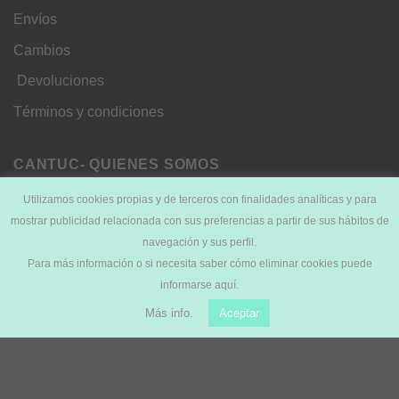
Envíos
Cambios
Devoluciones
Términos y condiciones
CANTUC- QUIENES SOMOS
Utilizamos cookies propias y de terceros con finalidades analíticas y para
Sobre nosotros
mostrar publicidad relacionada con sus preferencias a partir de sus hábitos de
navegación y sus perfil.
Blog
Para más información o si necesita saber cómo eliminar cookies puede
Chicas Cantuc
informarse aquí.
Lookbooks
Más info.
Aceptar
LEGAL