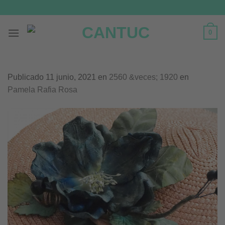
Skip
to
content
0
Publicado
11 junio, 2021
en
2560 &veces; 1920
en
Pamela Rafia Rosa