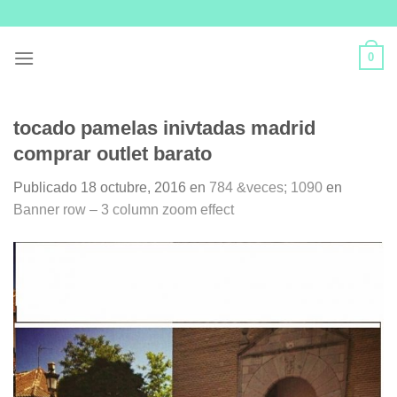
Skip
to
content
0
tocado pamelas inivtadas madrid
comprar outlet barato
Publicado
18 octubre, 2016
en
784 &veces; 1090
en
Banner row – 3 column zoom effect