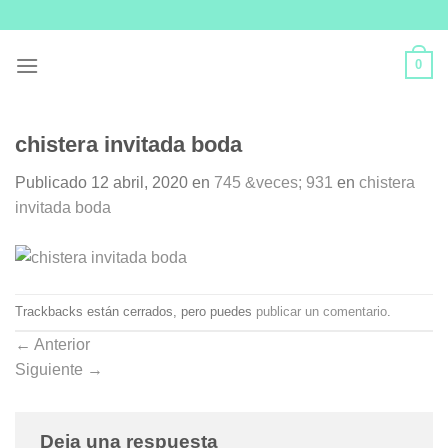
Skip
to
content
0
chistera invitada boda
Publicado
12 abril, 2020
en
745 &veces; 931
en
chistera
invitada boda
Trackbacks están cerrados, pero puedes
publicar un comentario
.
←
Anterior
Siguiente
→
Deja una respuesta