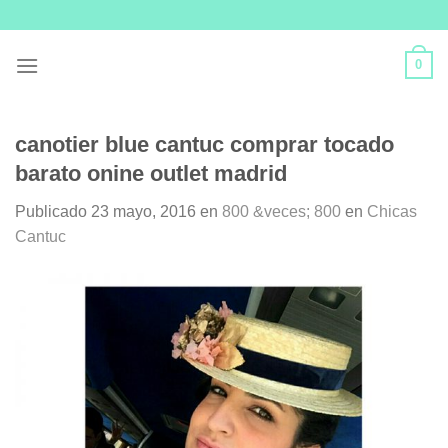
Skip
to
content
0
canotier blue cantuc comprar tocado
barato onine outlet madrid
Publicado
23 mayo, 2016
en
800 &veces; 800
en
Chicas
Cantuc