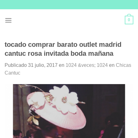
Skip
to
content
0
tocado comprar barato outlet madrid
cantuc rosa invitada boda mañana
Publicado
31 julio, 2017
en
1024 &veces; 1024
en
Chicas
Cantuc