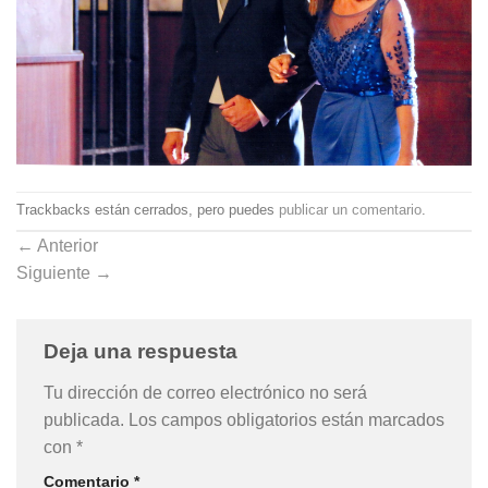
Trackbacks están cerrados, pero puedes
publicar un comentario
.
←
Anterior
Siguiente
→
Deja una respuesta
Tu dirección de correo electrónico no será
publicada.
Los campos obligatorios están marcados
con
*
Comentario
*