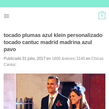
Skip
to
content
0
tocado plumas azul klein personalizado
tocado cantuc madrid madrina azul
pavo
Publicado
31 julio, 2017
en
1600 &veces; 1140
en
Chicas
Cantuc