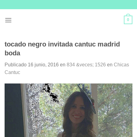
Skip
to
content
0
tocado negro invitada cantuc madrid
boda
Publicado
16 junio, 2016
en
834 &veces; 1526
en
Chicas
Cantuc