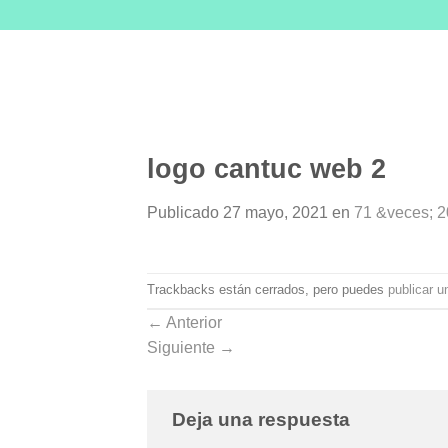
Skip
to
content
logo cantuc web 2
Publicado
27 mayo, 2021
en
71 &veces; 2
Trackbacks están cerrados, pero puedes
publicar u
←
Anterior
Siguiente
→
Deja una respuesta