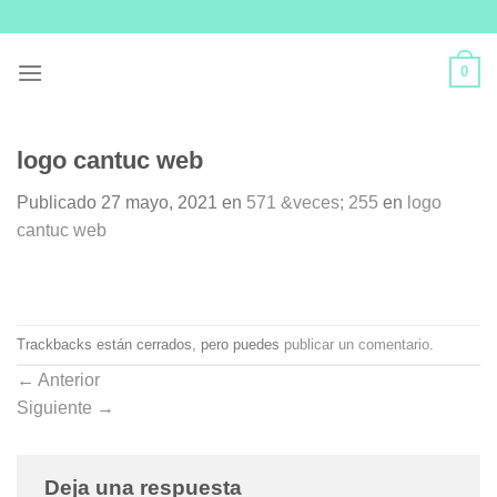
Skip
to
content
0
logo cantuc web
Publicado
27 mayo, 2021
en
571 &veces; 255
en
logo
cantuc web
Trackbacks están cerrados, pero puedes
publicar un comentario
.
←
Anterior
Siguiente
→
Deja una respuesta