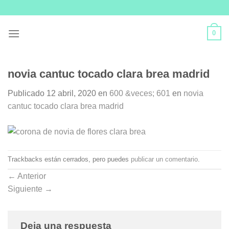
Skip
to
content
0
novia cantuc tocado clara brea madrid
Publicado
12 abril, 2020
en
600 &veces; 601
en
novia
cantuc tocado clara brea madrid
Trackbacks están cerrados, pero puedes
publicar un comentario
.
←
Anterior
Siguiente
→
Deja una respuesta