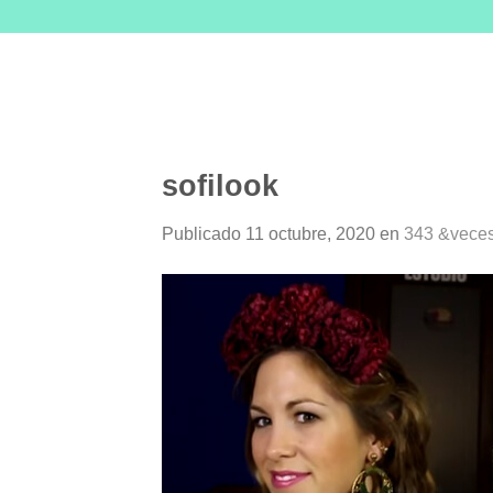
Skip
to
content
sofilook
Publicado
11 octubre, 2020
en
343 &veces