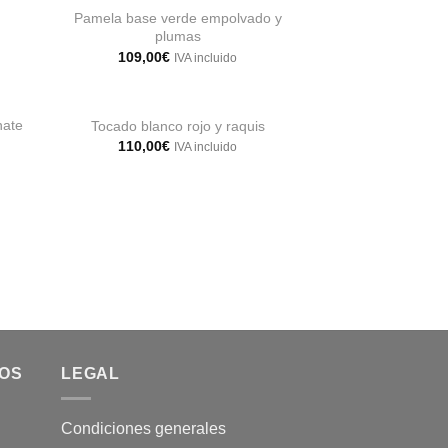
Pamela base verde empolvado y
plumas
dir
Añadir
109,00
€
IVA incluido
la
a la
a de
lista de
+
eos
deseos
nate
Tocado blanco rojo y raquis
110,00
€
IVA incluido
dir
Añadir
la
a la
a de
lista de
eos
deseos
MOS
LEGAL
Condiciones generales