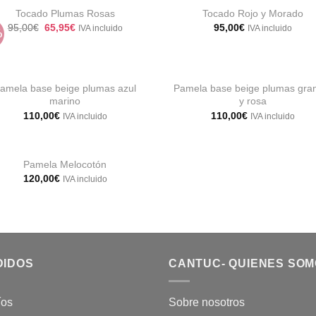
110,00€.
48,95€.
Tocado Plumas Rosas
Tocado Rojo y Morado
El
El
95,00
€
65,95
€
95,00
€
IVA incluido
IVA incluido
%
precio
precio
Añadir
Aña
original
actual
a la
a 
era:
es:
lista de
list
+
95,00€.
65,95€.
deseos
des
amela base beige plumas azul
Pamela base beige plumas gra
marino
y rosa
Añadir
Aña
110,00
€
110,00
€
IVA incluido
IVA incluido
a la
a 
lista de
list
deseos
des
Pamela Melocotón
120,00
€
IVA incluido
Añadir
a la
lista de
deseos
DIDOS
CANTUC- QUIENES SO
íos
Sobre nosotros