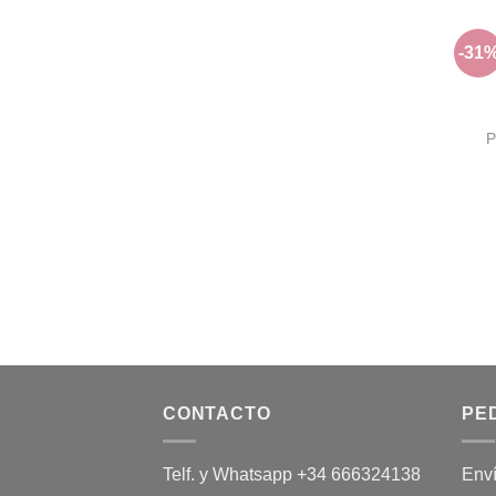
-31
+
P
+
CONTACTO
PE
Telf. y Whatsapp +34 666324138
Env