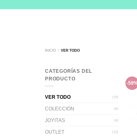
Skip
to
content
INICIO
/
VER TODO
CATEGORÍAS DEL
PRODUCTO
-59
VER TODO
(19)
COLECCIÓN
(6)
JOYITAS
(4)
OUTLET
(13)