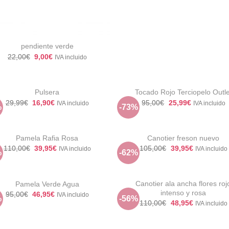
pendiente verde
El
El
22,00
€
9,00
€
IVA incluido
precio
precio
original
actual
+
era:
es:
22,00€.
9,00€.
Pulsera
Tocado Rojo Terciopelo Outle
El
El
El
El
29,99
€
16,90
€
95,00
€
25,99
€
IVA incluido
IVA incluido
%
-73%
precio
precio
precio
precio
Añadir
Aña
original
actual
original
actual
a la
a 
+
era:
es:
era:
es:
lista de
list
29,99€.
16,90€.
95,00€.
25,99€.
deseos
des
Pamela Rafia Rosa
Canotier freson nuevo
El
El
El
El
110,00
€
39,95
€
105,00
€
39,95
€
IVA incluido
IVA incluido
%
-62%
precio
precio
precio
precio
Añadir
Aña
original
actual
original
actual
a la
a 
+
era:
es:
era:
es:
lista de
list
110,00€.
39,95€.
105,00€.
39,95€.
deseos
des
Canotier ala ancha flores roj
Pamela Verde Agua
intenso y rosa
El
El
95,00
€
46,95
€
IVA incluido
%
-56%
precio
precio
Añadir
Aña
El
El
110,00
€
48,95
€
IVA incluido
original
actual
a la
a 
precio
precio
era:
es:
lista de
list
original
actual
+
95,00€.
46,95€.
deseos
des
era:
es: