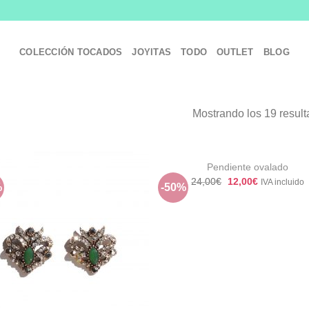
COLECCIÓN TOCADOS
JOYITAS
TODO
OUTLET
BLOG
Mostrando los 19 resul
+
Pendiente ovalado
El
El
24,00
€
12,00
€
IVA incluido
%
-50%
precio
precio
Añadir
Aña
original
actual
a la
a 
era:
es:
lista de
list
24,00€.
12,00€.
deseos
des